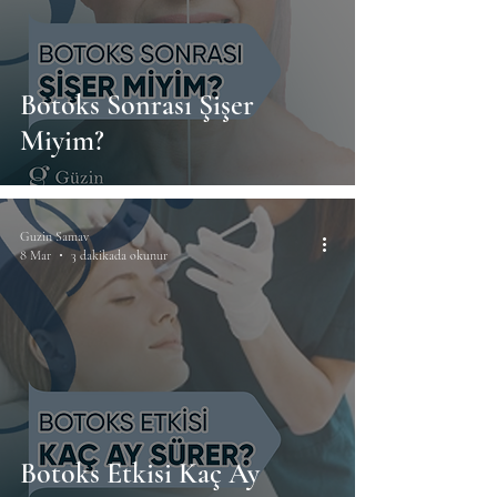
Botoks Sonrası Şişer
Miyim?
Guzin Samav
8 Mar
3 dakikada okunur
Botoks Etkisi Kaç Ay