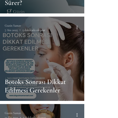
Sürer?
Guzin Samav
7 Ara 2025
5 dakikada okunur
Botoks Sonrası Dikkat
Edilmesi Gerekenler
Guzin Samav
13 Eki 2025
5 dakikada okunur