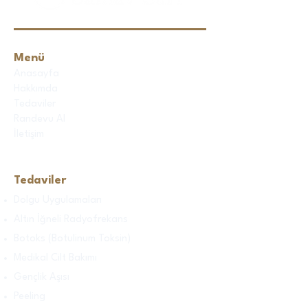
Menü
Anasayfa
Hakkımda
Tedaviler
Randevu Al
İletişim
Tedaviler
Dolgu Uygulamaları
Altın İğneli Radyofrekans
Botoks (Botulinum Toksin)
Medikal Cilt Bakımı
Gençlik Aşısı
Peeling