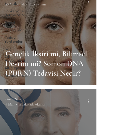
Estetik
28 Nis
3 dakikada okunur
Fonksiyonel
Dermatoloji
Genel
Hastalıklar
Tedavi
Yöntemleri
Saç
Gençlik İksiri mi, Bilimsel
Cilt
Hastalıkları
Devrim mi? Somon DNA
Altın İğne
(PDRN) Tedavisi Nedir?
Aromaterapi
Guzin Samav
8 Mar
2 dakikada okunur