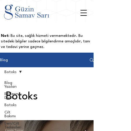
Not:
Bu site, sağlık hizmeti vermemektedir. Bu
sitedeki bilgiler sadece bilgilendirme amaçlıdır, tanı
ve tedavi yerine geçmez.
Blog
Botoks
Blog
Yazıları
Botoks
Beslenme-
Diyet
Botoks
Cilt
Bakımı
Deri/Cilt
Tedavileri
Guzin Samav