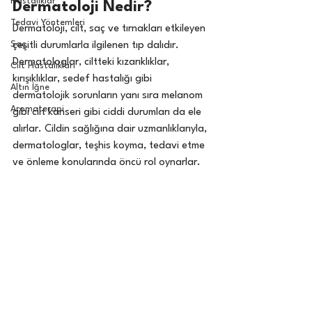
Hastalıklar
Dermatoloji Nedir?
Tedavi Yöntemleri
Dermatoloji, cilt, saç ve tırnakları etkileyen 
Saç
çeşitli durumlarla ilgilenen tıp dalıdır. 
Dermatologlar, ciltteki kızarıklıklar, 
Cilt Hastalıkları
kırışıklıklar, sedef hastalığı gibi 
Altın İğne
dermatolojik sorunların yanı sıra melanom 
Aromaterapi
gibi cilt kanseri gibi ciddi durumları da ele 
alırlar. Cildin sağlığına dair uzmanlıklarıyla, 
dermatologlar, teşhis koyma, tedavi etme 
ve önleme konularında öncü rol oynarlar.